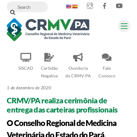
Instagram
Facebook
YouT
Skip
to
content
Me
SISCAD
Certidão
Ouvidoria
Fale
Negativa
do CRMV-PA
Conosco
1 de dezembro de 2020
CRMV/PA realiza cerimônia de
entrega das carteiras profissionais
O Conselho Regional de Medicina
Veterinária do Estado do Pará,