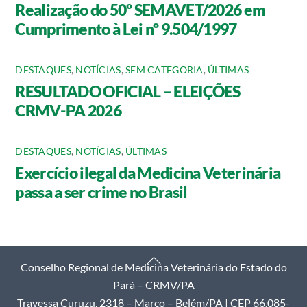
Realização do 50º SEMAVET/2026 em
Cumprimento à Lei nº 9.504/1997
DESTAQUES
,
NOTÍCIAS
,
SEM CATEGORIA
,
ÚLTIMAS
RESULTADO OFICIAL – ELEIÇÕES
CRMV-PA 2026
DESTAQUES
,
NOTÍCIAS
,
ÚLTIMAS
Exercício ilegal da Medicina Veterinária
passa a ser crime no Brasil
Back
Conselho Regional de Medicina Veterinária do Estado do
To
Pará – CRMV/PA
Top
Travessa Curuzu, 2318 – Marco – Belém/PA | CEP 66.085-