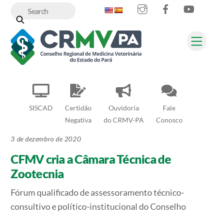
Instagram
Facebook
YouT
Skip
to
content
Me
SISCAD
Certidão
Ouvidoria
Fale
Negativa
do CRMV-PA
Conosco
3 de dezembro de 2020
CFMV cria a Câmara Técnica de
Zootecnia
Fórum qualificado de assessoramento técnico-
consultivo e político-institucional do Conselho