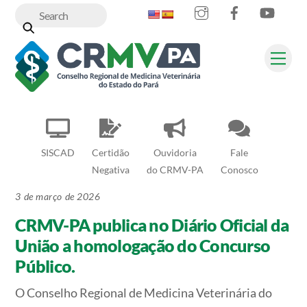
Instagram
Facebook
YouT
Skip
to
content
Me
SISCAD
Certidão
Ouvidoria
Fale
Negativa
do CRMV-PA
Conosco
3 de março de 2026
CRMV-PA publica no Diário Oficial da
União a homologação do Concurso
Público.
O Conselho Regional de Medicina Veterinária do