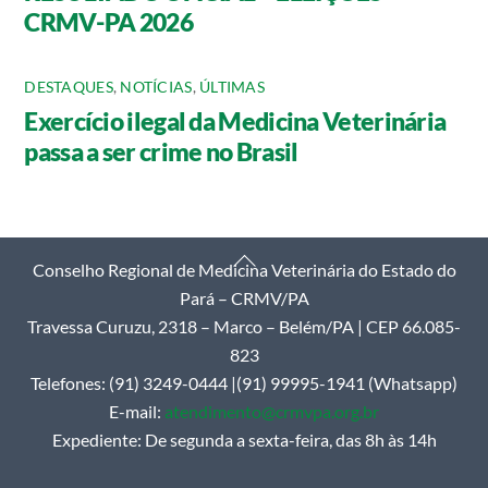
CRMV-PA 2026
DESTAQUES
,
NOTÍCIAS
,
ÚLTIMAS
Exercício ilegal da Medicina Veterinária
passa a ser crime no Brasil
Back
Conselho Regional de Medicina Veterinária do Estado do
To
Pará – CRMV/PA
Top
Travessa Curuzu, 2318 – Marco – Belém/PA | CEP 66.085-
823
Telefones: (91) 3249-0444 |(91) 99995-1941 (Whatsapp)
E-mail:
atendimento@crmvpa.org.br
Expediente: De segunda a sexta-feira, das 8h às 14h