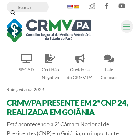
Instagram
Facebook
YouT
Skip
to
content
Me
SISCAD
Certidão
Ouvidoria
Fale
Negativa
do CRMV-PA
Conosco
4 de junho de 2024
CRMV/PA PRESENTE EM 2ª CNP 24,
REALIZADA EM GOIÂNIA
Está acontecendo a 2ª Câmara Nacional de
Presidentes (CNP) em Goiânia, um importante