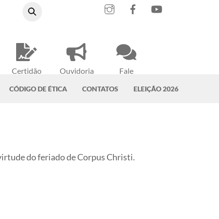
Instagram
Facebook
YouTube
Certidão
Ouvidoria
Fale
Negativa
do CRMV-PA
Conosco
CÓDIGO DE ÉTICA
CONTATOS
ELEIÇÃO 2026
irtude do feriado de Corpus Christi.