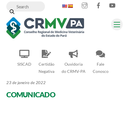
Instagram
Facebook
YouT
Skip
to
content
Me
SISCAD
Certidão
Ouvidoria
Fale
Negativa
do CRMV-PA
Conosco
23 de janeiro de 2022
COMUNICADO