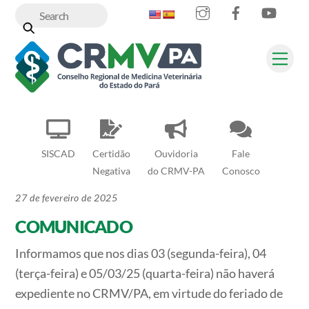
Instagram
Facebook
YouT
Skip
to
content
Me
SISCAD
Certidão
Ouvidoria
Fale
Negativa
do CRMV-PA
Conosco
27 de fevereiro de 2025
COMUNICADO
Informamos que nos dias 03 (segunda-feira), 04
(terça-feira) e 05/03/25 (quarta-feira) não haverá
expediente no CRMV/PA, em virtude do feriado de