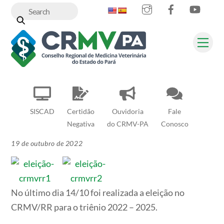
Instagram
Facebook
YouT
Skip
to
content
Me
SISCAD
Certidão
Ouvidoria
Fale
Negativa
do CRMV-PA
Conosco
19 de outubro de 2022
No último dia 14/10 foi realizada a eleição no
CRMV/RR para o triênio 2022 – 2025.