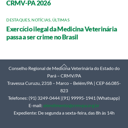
CRMV-PA 2026
DESTAQUES
,
NOTÍCIAS
,
ÚLTIMAS
Exercício ilegal da Medicina Veterinária
passa a ser crime no Brasil
Back
Conselho Regional de Medicina Veterinária do Estado do
To
Pará – CRMV/PA
Top
Travessa Curuzu, 2318 – Marco – Belém/PA | CEP 66.085-
823
Telefones: (91) 3249-0444 |(91) 99995-1941 (Whatsapp)
E-mail:
atendimento@crmvpa.org.br
Expediente: De segunda a sexta-feira, das 8h às 14h