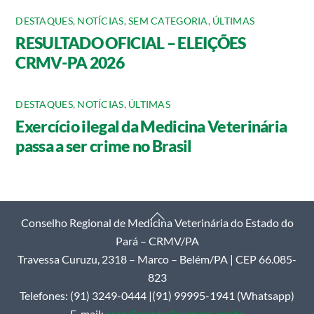
DESTAQUES
,
NOTÍCIAS
,
SEM CATEGORIA
,
ÚLTIMAS
RESULTADO OFICIAL – ELEIÇÕES
CRMV-PA 2026
DESTAQUES
,
NOTÍCIAS
,
ÚLTIMAS
Exercício ilegal da Medicina Veterinária
passa a ser crime no Brasil
Back
Conselho Regional de Medicina Veterinária do Estado do
To
Pará – CRMV/PA
Top
Travessa Curuzu, 2318 – Marco – Belém/PA | CEP 66.085-
823
Telefones: (91) 3249-0444 |(91) 99995-1941 (Whatsapp)
E-mail:
atendimento@crmvpa.org.br