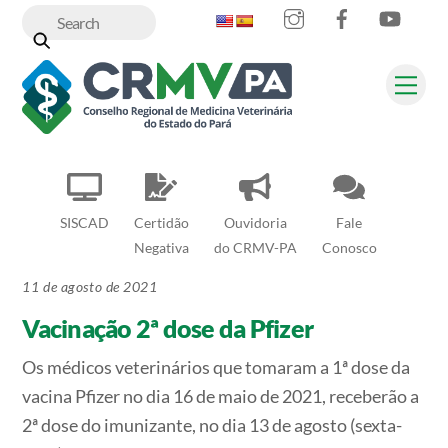
Instagram
Facebook
YouT
Skip
to
content
Me
SISCAD
Certidão
Ouvidoria
Fale
Negativa
do CRMV-PA
Conosco
11 de agosto de 2021
Vacinação 2ª dose da Pfizer
Os médicos veterinários que tomaram a 1ª dose da
vacina Pfizer no dia 16 de maio de 2021, receberão a
2ª dose do imunizante, no dia 13 de agosto (sexta-