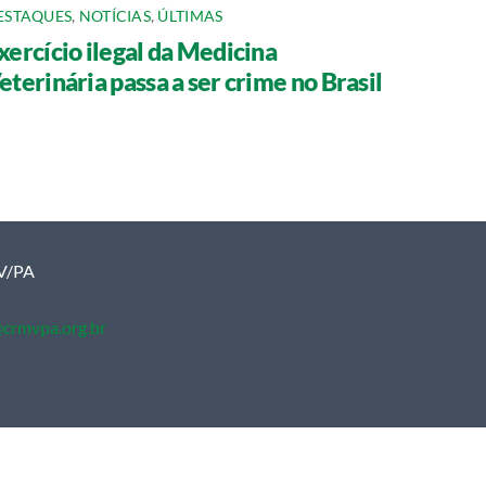
ESTAQUES
,
NOTÍCIAS
,
ÚLTIMAS
xercício ilegal da Medicina
eterinária passa a ser crime no Brasil
MV/PA
crmvpa.org.br