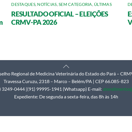
DESTAQUES
,
NOTÍCIAS
,
SEM CATEGORIA
,
ÚLTIMAS
D
RESULTADO OFICIAL – ELEIÇÕES
E
m
CRMV-PA 2026
V
Back
elho Regional de Medicina Veterinária do Estado do Pará – CR
To
Travessa Curuzu, 2318 – Marco – Belém/PA | CEP 66.085-823
Top
1) 3249-0444 |(91) 99995-1941 (Whatsapp) E-mail:
atendimento@
Expediente: De segunda a sexta-feira, das 8h às 14h