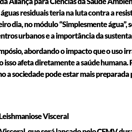
 da Aliança para Ciências da Saúde Ambien
 águas residuais teria na luta contra a res
meiro dia, no módulo “Simplesmente água”, 
ntros urbanos e a importância da sustenta
mpósio, abordando o impacto que o uso irr
isso afeta diretamente a saúde humana. Par
 a sociedade pode estar mais preparada 
Leishmaniose Visceral
Visceral, que será lançado pelo CFMV dura