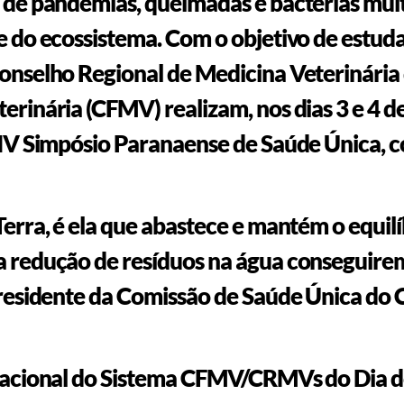
 de pandemias, queimadas e bactérias mult
e do ecossistema. Com o objetivo de estuda
Conselho Regional de Medicina Veterinári
rinária (CFMV) realizam, nos dias 3 e 4 d
 IV Simpósio Paranaense de Saúde Única, 
erra, é ela que abastece e mantém o equilí
a redução de resíduos na água conseguir
 presidente da Comissão de Saúde Única d
 nacional do Sistema CFMV/CRMVs do Dia d