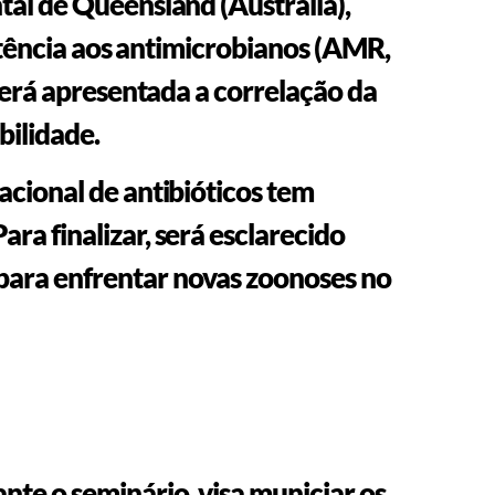
tal de Queensland (Austrália),
istência aos antimicrobianos (AMR,
será apresentada a correlação da
bilidade.
acional de antibióticos tem
a finalizar, será esclarecido
para enfrentar novas zoonoses no
nte o seminário, visa municiar os