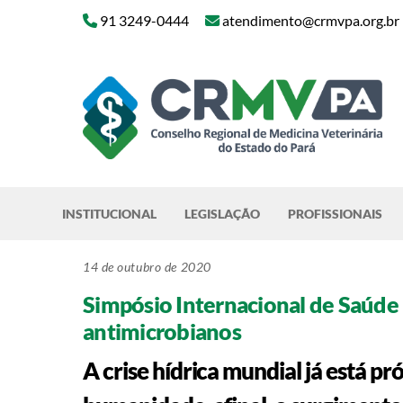
Skip
91 3249-0444
atendimento@crmvpa.org.br
to
content
INSTITUCIONAL
LEGISLAÇÃO
PROFISSIONAIS
14 de outubro de 2020
Simpósio Internacional de Saúde 
antimicrobianos
A crise hídrica mundial já está p