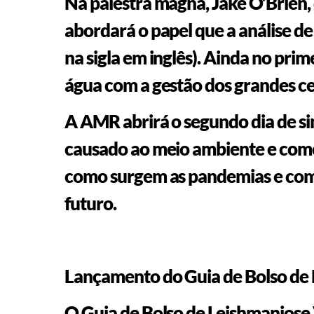
Na palestra magna, Jake O’Brien,
abordará o papel que a análise de
na sigla em inglês). Ainda no pri
água com a gestão dos grandes ce
A AMR abrirá o segundo dia de si
causado ao meio ambiente e como 
como surgem as pandemias e como
futuro.
Lançamento do Guia de Bolso de 
O Guia de Bolso de Leishmaniose 