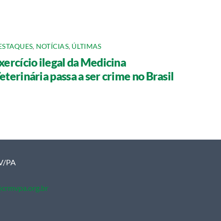
ESTAQUES
,
NOTÍCIAS
,
ÚLTIMAS
xercício ilegal da Medicina
eterinária passa a ser crime no Brasil
MV/PA
crmvpa.org.br