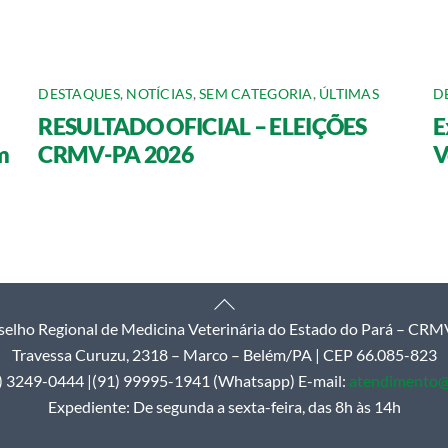
DESTAQUES
,
NOTÍCIAS
,
SEM CATEGORIA
,
ÚLTIMAS
D
RESULTADO OFICIAL – ELEIÇÕES
E
m
CRMV-PA 2026
V
Back
elho Regional de Medicina Veterinária do Estado do Pará – CR
To
Travessa Curuzu, 2318 – Marco – Belém/PA | CEP 66.085-823
Top
1) 3249-0444 |(91) 99995-1941 (Whatsapp) E-mail:
atendimento@
Expediente: De segunda a sexta-feira, das 8h às 14h