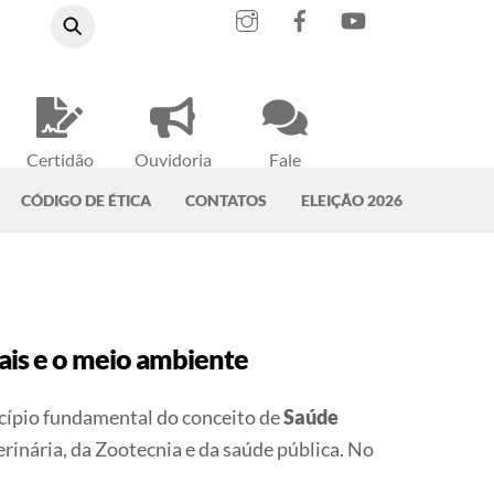
Instagram
Facebook
YouTube
Certidão
Ouvidoria
Fale
Negativa
do CRMV-PA
Conosco
CÓDIGO DE ÉTICA
CONTATOS
ELEIÇÃO 2026
mais e o meio ambiente
ncípio fundamental do conceito de
Saúde
inária, da Zootecnia e da saúde pública. No