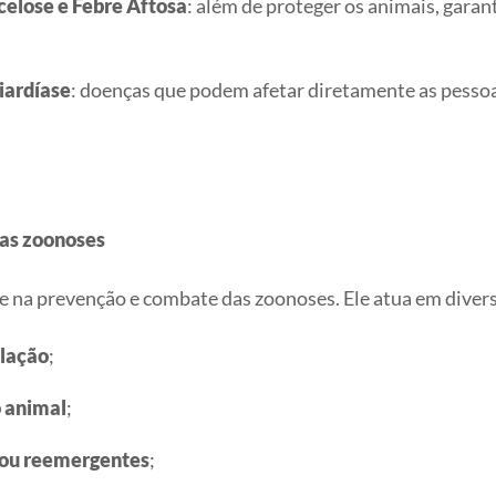
celose e Febre Aftosa
: além de proteger os animais, garan
iardíase
: doenças que podem afetar diretamente as pesso
das zoonoses
e na prevenção e combate das zoonoses. Ele atua em divers
ulação
;
 animal
;
ou reemergentes
;