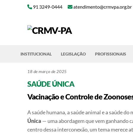
Skip
91 3249-0444
atendimento@crmvpa.org.br
to
content
INSTITUCIONAL
LEGISLAÇÃO
PROFISSIONAIS
18 de março de 2025
SAÚDE ÚNICA
Vacinação e Controle de Zoonoses 
A saúde humana, a saúde animal e a saúde do 
Única
— uma abordagem que vem ganhando cada 
centro dessa interconexão, um tema merece at