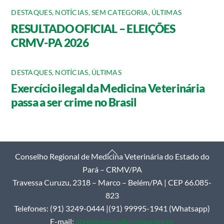
DESTAQUES
,
NOTÍCIAS
,
SEM CATEGORIA
,
ÚLTIMAS
RESULTADO OFICIAL – ELEIÇÕES
CRMV-PA 2026
DESTAQUES
,
NOTÍCIAS
,
ÚLTIMAS
Exercício ilegal da Medicina Veterinária
passa a ser crime no Brasil
Back
Conselho Regional de Medicina Veterinária do Estado do
To
Pará – CRMV/PA
Top
Travessa Curuzu, 2318 – Marco – Belém/PA | CEP 66.085-
823
Telefones: (91) 3249-0444 |(91) 99995-1941 (Whatsapp)
E-mail:
atendimento@crmvpa.org.br