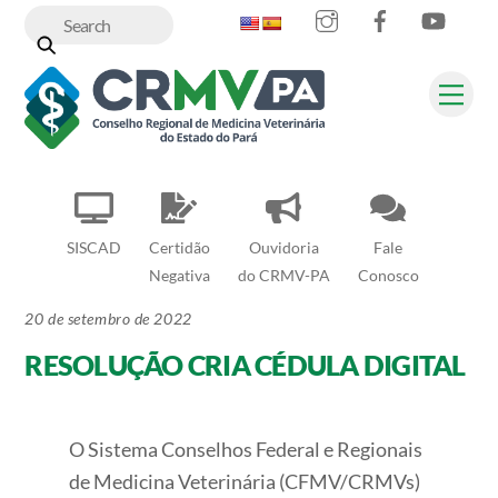
Instagram
Facebook
YouT
Skip
to
content
Me
SISCAD
Certidão
Ouvidoria
Fale
Negativa
do CRMV-PA
Conosco
20 de setembro de 2022
RESOLUÇÃO CRIA CÉDULA DIGITAL
O Sistema Conselhos Federal e Regionais
de Medicina Veterinária (CFMV/CRMVs)