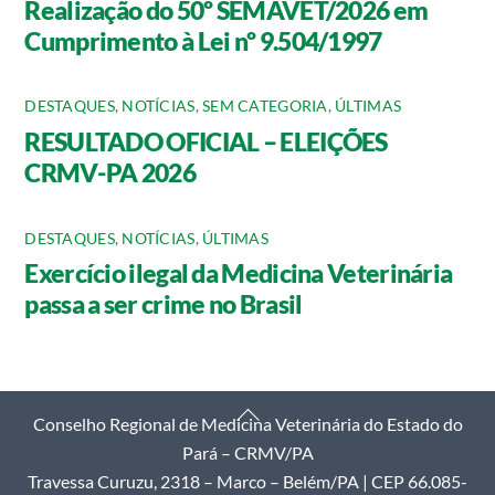
Realização do 50º SEMAVET/2026 em
Cumprimento à Lei nº 9.504/1997
DESTAQUES
,
NOTÍCIAS
,
SEM CATEGORIA
,
ÚLTIMAS
RESULTADO OFICIAL – ELEIÇÕES
CRMV-PA 2026
DESTAQUES
,
NOTÍCIAS
,
ÚLTIMAS
Exercício ilegal da Medicina Veterinária
passa a ser crime no Brasil
Back
Conselho Regional de Medicina Veterinária do Estado do
To
Pará – CRMV/PA
Top
Travessa Curuzu, 2318 – Marco – Belém/PA | CEP 66.085-