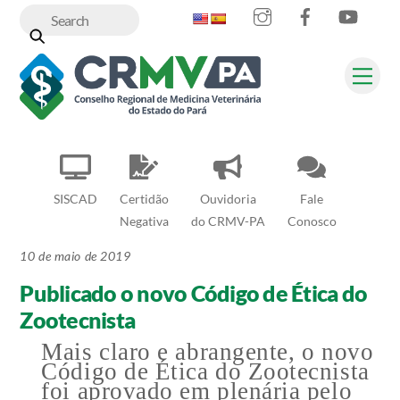
Instagram
Facebook
YouT
Skip
to
content
Me
SISCAD
Certidão
Ouvidoria
Fale
Negativa
do CRMV-PA
Conosco
10 de maio de 2019
Publicado o novo Código de Ética do
Zootecnista
Mais claro e abrangente, o novo
Código de Ética do Zootecnista
foi aprovado em plenária pelo