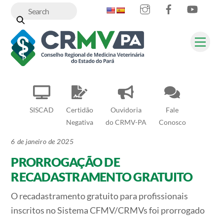
Instagram
Facebook
YouT
Skip
to
content
Me
SISCAD
Certidão
Ouvidoria
Fale
Negativa
do CRMV-PA
Conosco
6 de janeiro de 2025
PRORROGAÇÃO DE
RECADASTRAMENTO GRATUITO
O recadastramento gratuito para profissionais
inscritos no Sistema CFMV/CRMVs foi prorrogado