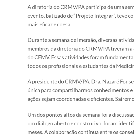
A diretoria do CRMV/PA participa de uma sem
evento, batizado de “Projeto Integrar”, teve c
mais eficaz e coesa.
Durante a semana de imersão, diversas ativida
membros da diretoria do CRMV/PA tiveram a op
do CFMV. Essas atividades foram fundamentais 
todos os profissionais e estudantes da Medicin
A presidente do CRMV/PA, Dra. Nazaré Fonseca
única para compartilharmos conhecimentos e bo
ações sejam coordenadas e eficientes. Sairemo
Um dos pontos altos da semana foi a discussão
um diálogo aberto e construtivo, foram ident
meses. A colaboração contínua entre os conse