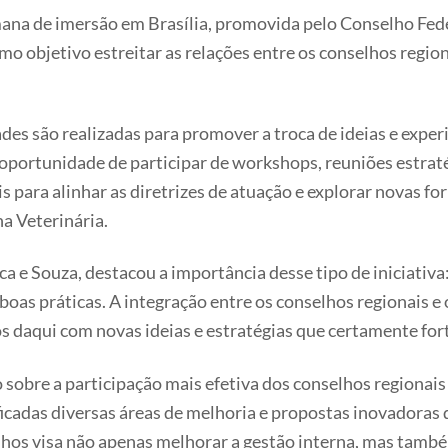
ana de imersão em Brasília, promovida pelo Conselho Fed
omo objetivo estreitar as relações entre os conselhos reg
des são realizadas para promover a troca de ideias e exper
ortunidade de participar de workshops, reuniões estratég
para alinhar as diretrizes de atuação e explorar novas fo
a Veterinária.
 e Souza, destacou a importância desse tipo de iniciativa
as práticas. A integração entre os conselhos regionais e o
s daqui com novas ideias e estratégias que certamente for
 sobre a participação mais efetiva dos conselhos regionai
ificadas diversas áreas de melhoria e propostas inovadora
lhos visa não apenas melhorar a gestão interna, mas tamb