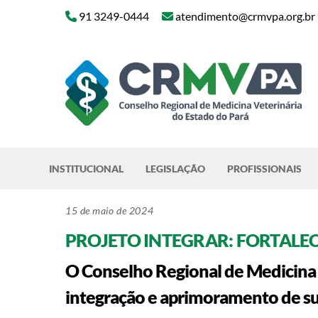
Skip
91 3249-0444
atendimento@crmvpa.org.br
to
content
INSTITUCIONAL
LEGISLAÇÃO
PROFISSIONAIS
15 de maio de 2024
PROJETO INTEGRAR: FORTALE
O Conselho Regional de Medicina V
integração e aprimoramento de su