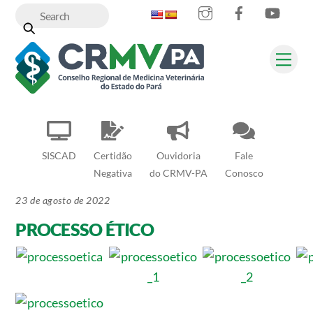
Instagram
Facebook
YouT
Skip
to
content
Me
SISCAD
Certidão
Ouvidoria
Fale
Negativa
do CRMV-PA
Conosco
23 de agosto de 2022
PROCESSO ÉTICO