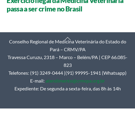
Exercício ilegal da Medicina Veterinária
passa a ser crime no Brasil
Back
Conselho Regional de Medicina Veterinária do Estado do
To
Pará – CRMV/PA
Top
Travessa Curuzu, 2318 – Marco – Belém/PA | CEP 66.085-
823
Telefones: (91) 3249-0444 |(91) 99995-1941 (Whatsapp)
E-mail:
atendimento@crmvpa.org.br
Expediente: De segunda a sexta-feira, das 8h às 14h