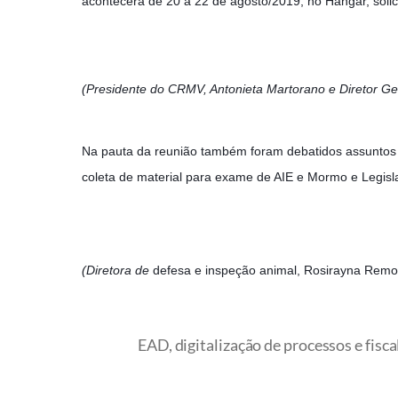
acontecerá de 20 a 22 de agosto/2019, no Hangar, solic
(Presidente do CRMV, Antonieta Martorano e Diretor Ge
Na pauta da reunião também foram debatidos assunto
coleta de material para exame de AIE e Mormo e Legisla
(Diretora de
defesa e inspeção animal, Rosirayna Remo
EAD, digitalização de processos e fis