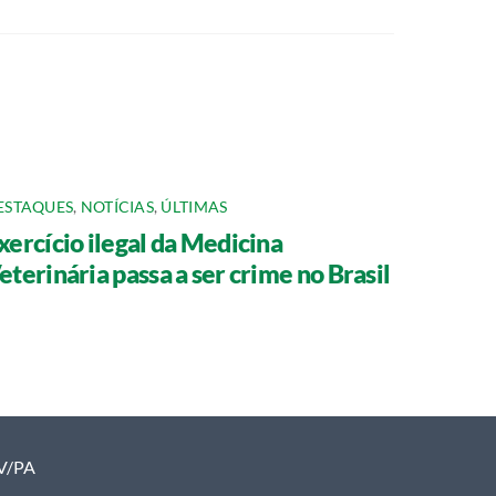
ESTAQUES
,
NOTÍCIAS
,
ÚLTIMAS
xercício ilegal da Medicina
eterinária passa a ser crime no Brasil
MV/PA