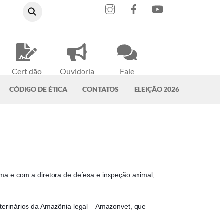
Instagram
Facebook
YouTube
Certidão
Ouvidoria
Fale
Negativa
do CRMV-PA
Conosco
CÓDIGO DE ÉTICA
CONTATOS
ELEIÇÃO 2026
ma e com a diretora de defesa e inspeção animal,
eterinários da Amazônia legal – Amazonvet, que