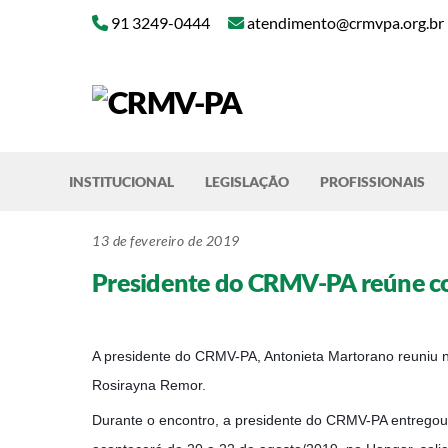
Skip
91 3249-0444
atendimento@crmvpa.org.br
to
content
INSTITUCIONAL
LEGISLAÇÃO
PROFISSIONAIS
13 de fevereiro de 2019
Presidente do CRMV-PA reúne c
A presidente do CRMV-PA, Antonieta Martorano reuniu n
Rosirayna Remor.
Durante o encontro, a presidente do CRMV-PA entregou 