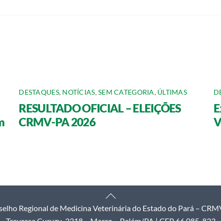
DESTAQUES
,
NOTÍCIAS
,
SEM CATEGORIA
,
ÚLTIMAS
D
RESULTADO OFICIAL – ELEIÇÕES
E
m
CRMV-PA 2026
V
Back
elho Regional de Medicina Veterinária do Estado do Pará – CR
To
Travessa Curuzu, 2318 – Marco – Belém/PA | CEP 66.085-823