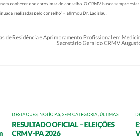
ossam conhecer e se aproximar do conselho. O CRMV busca sempre estar 
nuada realizadas pelo conselho” – afirmou Dr. Ladislau.
s de Residência e Aprimoramento Profissional em Medicin
Secretário Geral do CRMV August
DESTAQUES
,
NOTÍCIAS
,
SEM CATEGORIA
,
ÚLTIMAS
D
RESULTADO OFICIAL – ELEIÇÕES
E
m
CRMV-PA 2026
V