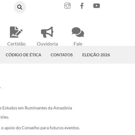
Instagram
Facebook
YouTube
Certidão
Ouvidoria
Fale
Negativa
do CRMV-PA
Conosco
CÓDIGO DE ÉTICA
CONTATOS
ELEIÇÃO 2026
A
 de Estudos em Ruminantes da Amazônia
slau.
o apoio do Conselho para futuros eventos.