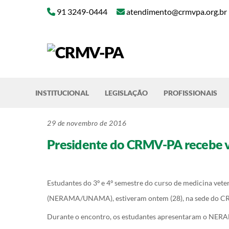
Skip
91 3249-0444
atendimento@crmvpa.org.br
to
content
INSTITUCIONAL
LEGISLAÇÃO
PROFISSIONAIS
29 de novembro de 2016
Presidente do CRMV-PA recebe
Estudantes do 3º e 4º semestre do curso de medicina ve
(NERAMA/UNAMA), estiveram ontem (28), na sede do CRM
Durante o encontro, os estudantes apresentaram o NERAM