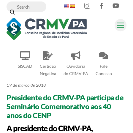
Instagram
Facebook
YouT
Skip
to
content
Me
SISCAD
Certidão
Ouvidoria
Fale
Negativa
do CRMV-PA
Conosco
19 de março de 2018
Presidente do CRMV-PA participa de
Seminário Comemorativo aos 40
anos do CENP
A presidente do CRMV-PA,