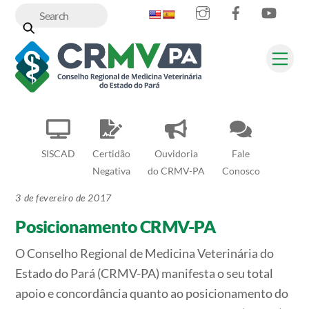
Instagram
Facebook
YouT
Skip
to
content
Me
SISCAD
Certidão
Ouvidoria
Fale
Negativa
do CRMV-PA
Conosco
3 de fevereiro de 2017
Posicionamento CRMV-PA
O Conselho Regional de Medicina Veterinária do
Estado do Pará (CRMV-PA) manifesta o seu total
apoio e concordância quanto ao posicionamento do