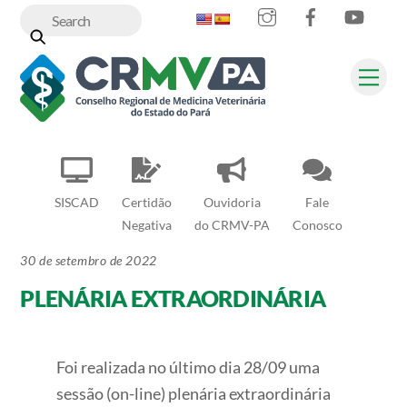
Instagram
Facebook
YouT
Skip
to
content
Me
SISCAD
Certidão
Ouvidoria
Fale
Negativa
do CRMV-PA
Conosco
30 de setembro de 2022
PLENÁRIA EXTRAORDINÁRIA
Foi realizada no último dia 28/09 uma
sessão (on-line) plenária extraordinária