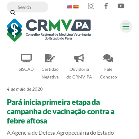
Instagram
Facebook
YouT
Skip
to
content
Me
SISCAD
Certidão
Ouvidoria
Fale
Negativa
do CRMV-PA
Conosco
4 de maio de 2020
Pará inicia primeira etapa da
campanha de vacinação contra a
febre aftosa
A Agência de Defesa Agropecuária do Estado