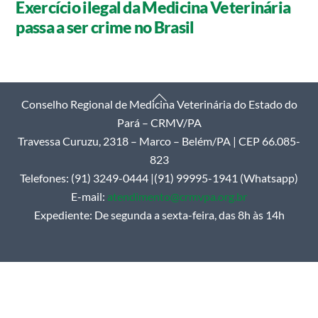
Exercício ilegal da Medicina Veterinária
passa a ser crime no Brasil
Back
Conselho Regional de Medicina Veterinária do Estado do
To
Pará – CRMV/PA
Top
Travessa Curuzu, 2318 – Marco – Belém/PA | CEP 66.085-
823
Telefones: (91) 3249-0444 |(91) 99995-1941 (Whatsapp)
E-mail:
atendimento@crmvpa.org.br
Expediente: De segunda a sexta-feira, das 8h às 14h