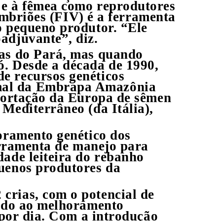
 e à fêmea como reprodutores
 embriões (FIV) é a ferramenta
o pequeno produtor. “Ele
adjuvante”, diz.
ras do Pará, mas quando
ó. Desde a década de 1990,
e recursos genéticos
imal da Embrapa Amazônia
mportação da Europa de sêmen
Mediterrâneo (da Itália),
horamento genético dos
ferramenta de manejo para
dade leiteira do rebanho
quenos produtores da
crias, com o potencial de
ando ao melhoramento
 por dia. Com a introdução