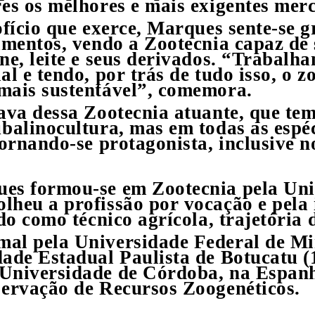
res os melhores e mais exigentes me
ofício que exerce, Marques sente-se g
imentos, vendo a Zootecnia capaz de
ne, leite e seus derivados. “Trabalh
l e tendo, por trás de tudo isso, o 
mais sustentável”, comemora.
ava dessa Zootecnia atuante, que te
balinocultura, mas em todas as espé
ornando-se protagonista, inclusive n
es formou-se em Zootecnia pela Uni
lheu a profissão por vocação e pela
do como técnico agrícola, trajetória
al pela Universidade Federal de Min
ade Estadual Paulista de Botucatu (1
Universidade de Córdoba, na Espanh
servação de Recursos Zoogenéticos.