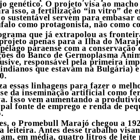
o genético. O projeto visa ao macho
ra isso, a fertilização “in vitro” de
jo sustentável servem para embasar 
falo como protagonista, não como co
ograma que já extrapolou as frontei
projeto apenas para a Ilha do Maraj
pélago paraense com a conservação d
ações do Banco de Germoplasma An
lusive, responsável pela primeira i
indianos que estavam na Bulgária) e 
0.
za essas linhagens para fazer o mel
o-se da inseminação artificial como 
va. Isso vem aumentando a produtivi
ipal fonte de emprego e renda de pe
.
s, o Promebull Marajó chegou a 192 
 leiteira. Antes desse trabalho vis
iam, em média, quatro litros de leite