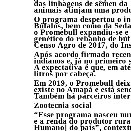
das linhagens de sêmen da
animais atinjam uma produç
O programa despertou o int
Búfalos, bem como da Sedap
o Promebull expandiu-se e
genético do rebanho de búf
Censo Agro de 2017, do Ins
Após acordo firmado recen
indianos e, já no primeiro
A expectativa é que, em até
litros por cabeça.
Em 2019, o Promebull deix
existe no Amapá e está se
Também há parceiros inter
Zootecnia social
“Esse programa nasceu nu
e a renda do produtor rura
Humano] do país”, context