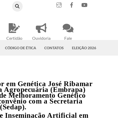
Instagram
Facebook
YouTube
Certidão
Ouvidoria
Fale
Negativa
do CRMV-PA
Conosco
CÓDIGO DE ÉTICA
CONTATOS
ELEIÇÃO 2026
utor em Genética José Ribamar
sa Agropecuária (Embrapa)
 de Melhoramento Genético
convênio com a Secretaria
(Sedap).
 Inseminação Artificial em