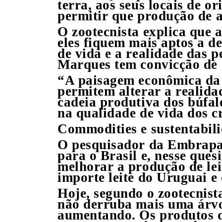
terra, aos seus locais de o
permitir que produção de a
O zootecnista explica que 
eles fiquem mais aptos a d
de vida e a realidade das p
Marques tem convicção de
“A paisagem econômica da 
permitem alterar a realida
cadeia produtiva dos búfal
na qualidade de vida dos c
Commodities e sustentabil
O pesquisador da Embrapa 
para o Brasil e, nesse ques
melhorar a produção de lei
importe leite do Uruguai e
Hoje, segundo o zootecnista
não derruba mais uma árvo
aumentando. Os produtos q