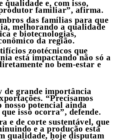
e qualidade e, com isso,
produtor familiar”, afirma.
embros das famílias para que
cia, melhorando a qualidade
ica e biotecnologias,
conômico da região.
fícios zootécnicos que
cnia está impactando não só a
 diretamente no bem-estar e
y de grande importância
 exportações. “Precisamos
o nosso potencial ainda
 que isso ocorra”, defende.
ra e de corte sustentável, que
minuindo e a produção está
m qualidade, hoje disputam