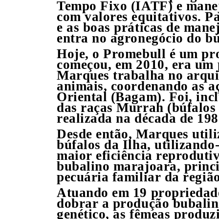
Tempo Fixo (IATF) e manej
com valores equitativos. Pa
e as boas práticas de mane
entra no agronegócio do bú
Hoje, o Promebull é um pr
começou, em 2010, era um 
Marques trabalha no arqui
animais, coordenando as 
Oriental (Bagam). Foi, inc
das raças Murrah (búfalos 
realizada na década de 198
Desde então, Marques utili
búfalos da Ilha, utilizand
maior eficiência reproduti
bubalino marajoara, princ
pecuária familiar da região
Atuando em 19 propriedade
dobrar a produção bubalina
genético, as fêmeas produz