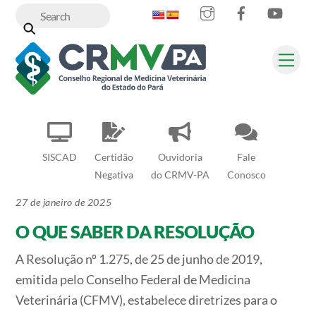
Instagram
Facebook
YouT
Skip
to
content
Me
SISCAD
Certidão
Ouvidoria
Fale
Negativa
do CRMV-PA
Conosco
27 de janeiro de 2025
O QUE SABER DA RESOLUÇÃO
A Resolução nº 1.275, de 25 de junho de 2019,
emitida pelo Conselho Federal de Medicina
Veterinária (CFMV), estabelece diretrizes para o