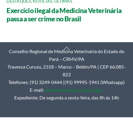
DESTAQUES
,
NOTÍCIAS
,
ÚLTIMAS
Exercício ilegal da Medicina Veterinária
passa a ser crime no Brasil
Back
Conselho Regional de Medicina Veterinária do Estado do
To
Pará – CRMV/PA
Top
Travessa Curuzu, 2318 – Marco – Belém/PA | CEP 66.085-
823
Telefones: (91) 3249-0444 |(91) 99995-1941 (Whatsapp)
E-mail:
atendimento@crmvpa.org.br
Expediente: De segunda a sexta-feira, das 8h às 14h