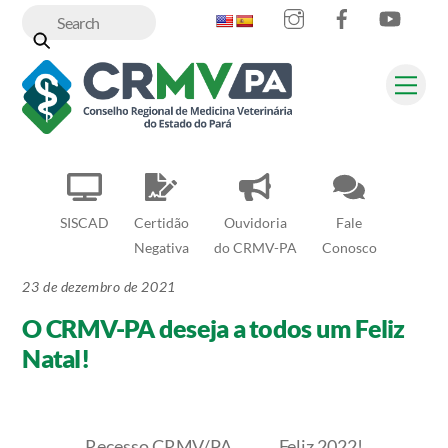
Instagram
Facebook
YouT
Skip
to
content
Me
SISCAD
Certidão
Ouvidoria
Fale
Negativa
do CRMV-PA
Conosco
23 de dezembro de 2021
O CRMV-PA deseja a todos um Feliz
Natal!
Recesso CRMV/PA
Feliz 2022!