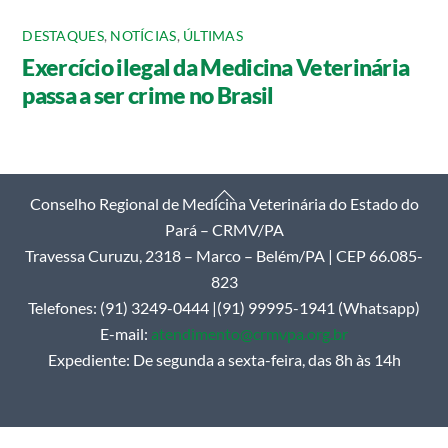
DESTAQUES
,
NOTÍCIAS
,
ÚLTIMAS
Exercício ilegal da Medicina Veterinária
passa a ser crime no Brasil
Back
Conselho Regional de Medicina Veterinária do Estado do
To
Pará – CRMV/PA
Top
Travessa Curuzu, 2318 – Marco – Belém/PA | CEP 66.085-
823
Telefones: (91) 3249-0444 |(91) 99995-1941 (Whatsapp)
E-mail:
atendimento@crmvpa.org.br
Expediente: De segunda a sexta-feira, das 8h às 14h