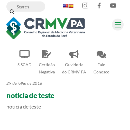
Instagram
Facebook
YouT
Skip
to
content
Me
SISCAD
Certidão
Ouvidoria
Fale
Negativa
do CRMV-PA
Conosco
29 de julho de 2016
noticia de teste
noticia de teste