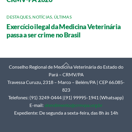
DESTAQUES
,
NOTÍCIAS
,
ÚLTIMAS
Exercício ilegal da Medicina Veterinária
passa a ser crime no Brasil
Back
Conselho Regional de Medicina Veterinária do Estado do
To
Pará – CRMV/PA
Top
Travessa Curuzu, 2318 – Marco – Belém/PA | CEP 66.085-
823
Telefones: (91) 3249-0444 |(91) 99995-1941 (Whatsapp)
E-mail:
atendimento@crmvpa.org.br
Expediente: De segunda a sexta-feira, das 8h às 14h