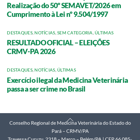
Realização do 50º SEMAVET/2026 em
Cumprimento à Lei nº 9.504/1997
DESTAQUES
,
NOTÍCIAS
,
SEM CATEGORIA
,
ÚLTIMAS
RESULTADO OFICIAL – ELEIÇÕES
CRMV-PA 2026
DESTAQUES
,
NOTÍCIAS
,
ÚLTIMAS
Exercício ilegal da Medicina Veterinária
passa a ser crime no Brasil
Back
Conselho Regional de Medicina Veterinária do Estado do
To
Pará – CRMV/PA
Top
Travessa Curuzu, 2318 – Marco – Belém/PA | CEP 66.085-