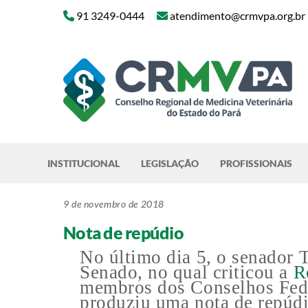
Skip
91 3249-0444
atendimento@crmvpa.org.br
to
content
INSTITUCIONAL
LEGISLAÇÃO
PROFISSIONAIS
9 de novembro de 2018
Nota de repúdio
No último dia 5, o senador 
Senado, no qual criticou a
R
membros dos Conselhos Fed
produziu uma nota de repúdi