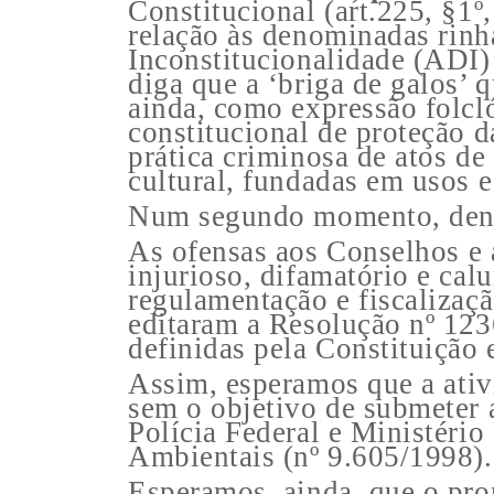
Constitucional (art.225, §1º
relação às denominadas rinh
Inconstitucionalidade (ADI)
diga que a ‘briga de galos’ q
ainda, como expressão folcló
constitucional de proteção d
prática criminosa de atos de
cultural, fundadas em usos e
Num segundo momento, deno
As ofensas aos Conselhos e 
injurioso, difamatório e cal
regulamentação e fiscalizaçã
editaram a Resolução nº 123
definidas pela Constituição 
Assim, esperamos que a ativ
sem o objetivo de submeter 
Polícia Federal e Ministério
Ambientais (nº 9.605/1998).
Esperamos, ainda, que o pro