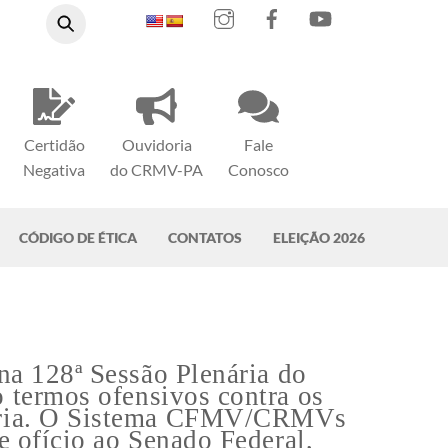
Instagram
Facebook
YouTube
Certidão
Ouvidoria
Fale
Negativa
do CRMV-PA
Conosco
CÓDIGO DE ÉTICA
CONTATOS
ELEIÇÃO 2026
na 128ª Sessão Plenária do
o termos ofensivos contra os
nária. O Sistema CFMV/CRMVs
e ofício ao Senado Federal,