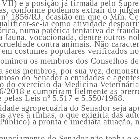
, VII) e a posição já firmada pelo Sup
as, conforme podemos extrair do julg
 nº 1856/RJ, ocasião em que o Min. Ce
ualificar-se-ia como atividade desporti
rica, numa patética tentativa de frauda
a fauna, vocacionada, dentre outros no
 crueldade contra animais. Não caracte
 em costumes populares verificados no 
minou os membros dos Conselhos de ad
a seus membros, por sua vez, demonst
unioso do Senador a entidades e agentes
o do exercício da Medicina Veterinária
6/2018 e cumpriram fielmente as prerr
e pelas Leis nº 5.517 e 5.550/1968.
idade agropecuária do Senador seja ap
as aves a rinhas, o que exigiria das a
 Público) a pronta e imediata atuação,
nunciamento do Senador não tenha o obj