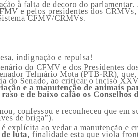
ção à falta de decoro do parlamentar. 
 CFMV e pelos presidentes dos CRMVs, 
o Sistema CFMV/CRMVs.
esa, indignação e repulsa!
Plenário do CFMV e dos Presidentes 
Senador Telmário Mota (PTB-RR), que, 
ria do Senado, ao criticar o inciso XX
riação e a manutenção de animais par
 raso e de baixo calão os Conselhos 
rmou, confessou e reconheceu que em s
ves de briga”).
explícita ao vedar a manutenção e cri
 de luta
, finalidade esta que viola fro