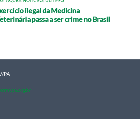
ESTAQUES
,
NOTÍCIAS
,
ÚLTIMAS
xercício ilegal da Medicina
eterinária passa a ser crime no Brasil
MV/PA
crmvpa.org.br