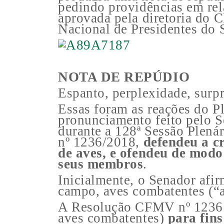
pedindo providências em rela
aprovada pela diretoria do
Nacional de Presidentes d
NOTA DE REPÚDIO
Espanto, perplexidade, surpr
Essas foram as reações do 
pronunciamento feito pelo 
durante a 128ª Sessão Plená
nº 1236/2018,
defendeu a c
de aves, e ofendeu de modo
seus membros
.
Inicialmente, o Senador afi
campo, aves combatentes (“a
A Resolução CFMV nº 1236 é 
aves combatentes)
para fins