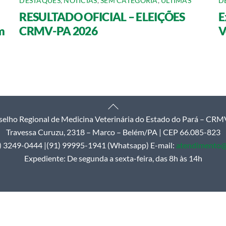
DESTAQUES
,
NOTÍCIAS
,
SEM CATEGORIA
,
ÚLTIMAS
D
RESULTADO OFICIAL – ELEIÇÕES
E
m
CRMV-PA 2026
V
Back
elho Regional de Medicina Veterinária do Estado do Pará – CR
To
Travessa Curuzu, 2318 – Marco – Belém/PA | CEP 66.085-823
Top
1) 3249-0444 |(91) 99995-1941 (Whatsapp) E-mail:
atendimento@
Expediente: De segunda a sexta-feira, das 8h às 14h