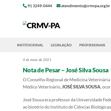
Skip
91 3249-0444
atendimento@crmvpa.org.br
to
content
INSTITUCIONAL
LEGISLAÇÃO
PROFISSIONAIS
4 de maio de 2021
Nota de Pesar – José Silva Sousa
O Conselho Regional de Medicina Veterinária 
Médico Veterinário,
JOSÉ SILVA SOUSA
, oco
José Sousa era professor da Universidade Fede
ao biotério do Instituto de Ciências Biológi