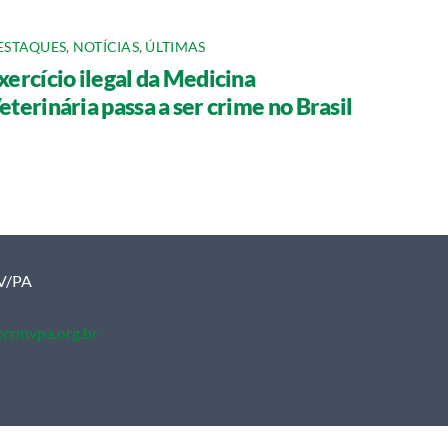
ESTAQUES
,
NOTÍCIAS
,
ÚLTIMAS
xercício ilegal da Medicina
eterinária passa a ser crime no Brasil
MV/PA
crmvpa.org.br