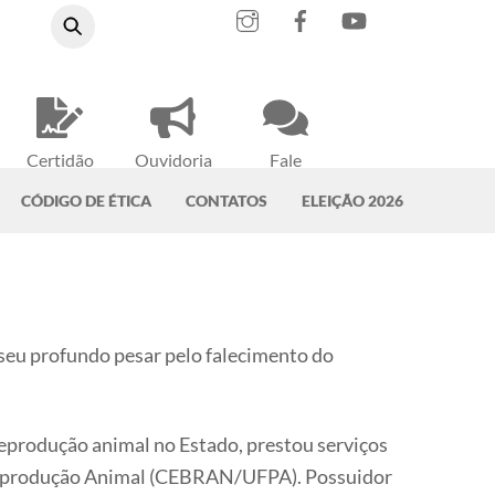
Instagram
Facebook
YouTube
Certidão
Ouvidoria
Fale
Negativa
do CRMV-PA
Conosco
CÓDIGO DE ÉTICA
CONTATOS
ELEIÇÃO 2026
seu profundo pesar pelo falecimento do
reprodução animal no Estado, prestou serviços
 e Reprodução Animal (CEBRAN/UFPA). Possuidor