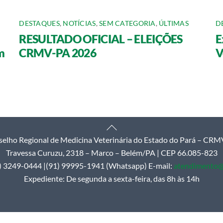
DESTAQUES
,
NOTÍCIAS
,
SEM CATEGORIA
,
ÚLTIMAS
D
RESULTADO OFICIAL – ELEIÇÕES
E
m
CRMV-PA 2026
V
Back
elho Regional de Medicina Veterinária do Estado do Pará – CR
To
Travessa Curuzu, 2318 – Marco – Belém/PA | CEP 66.085-823
Top
1) 3249-0444 |(91) 99995-1941 (Whatsapp) E-mail:
atendimento@
Expediente: De segunda a sexta-feira, das 8h às 14h