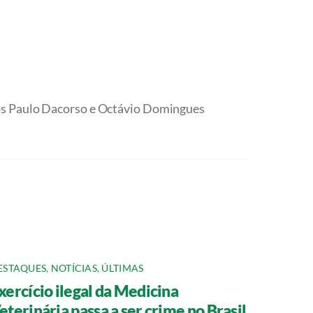
ios Paulo Dacorso e Octávio Domingues
ESTAQUES
,
NOTÍCIAS
,
ÚLTIMAS
xercício ilegal da Medicina
eterinária passa a ser crime no Brasil