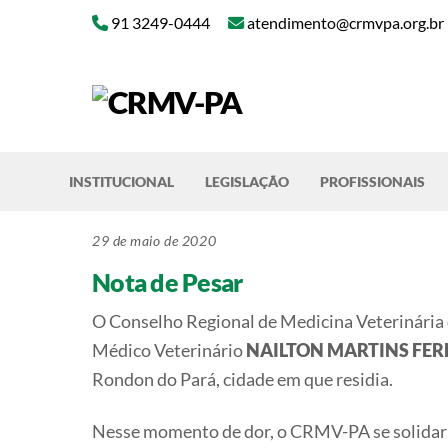
Skip
91 3249-0444
atendimento@crmvpa.org.br
to
content
INSTITUCIONAL
LEGISLAÇÃO
PROFISSIONAIS
29 de maio de 2020
Nota de Pesar
O Conselho Regional de Medicina Veterinária 
Médico Veterinário
NAILTON MARTINS FER
Rondon do Pará, cidade em que residia.
Nesse momento de dor, o CRMV-PA se solidariz