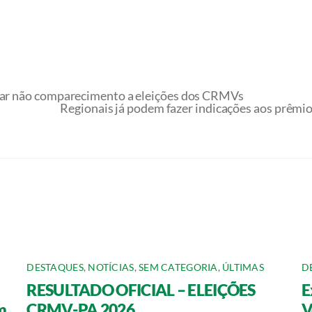
icar não comparecimento a eleições dos CRMVs
Regionais já podem fazer indicações aos prêm
DESTAQUES
,
NOTÍCIAS
,
SEM CATEGORIA
,
ÚLTIMAS
D
RESULTADO OFICIAL – ELEIÇÕES
E
m
CRMV-PA 2026
V