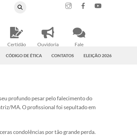
Instagram
Facebook
YouTube
Certidão
Ouvidoria
Fale
Negativa
do CRMV-PA
Conosco
CÓDIGO DE ÉTICA
CONTATOS
ELEIÇÃO 2026
seu profundo pesar pelo falecimento do
atriz/MA. O profissional foi sepultado em
ceras condolências por tão grande perda.