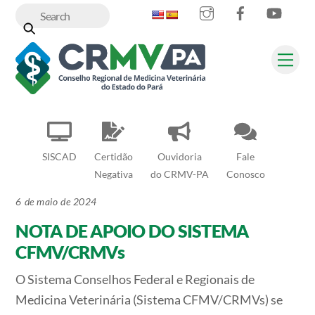
Instagram
Facebook
YouT
Skip
to
content
Me
SISCAD
Certidão
Ouvidoria
Fale
Negativa
do CRMV-PA
Conosco
6 de maio de 2024
NOTA DE APOIO DO SISTEMA
CFMV/CRMVs
O Sistema Conselhos Federal e Regionais de
Medicina Veterinária (Sistema CFMV/CRMVs) se