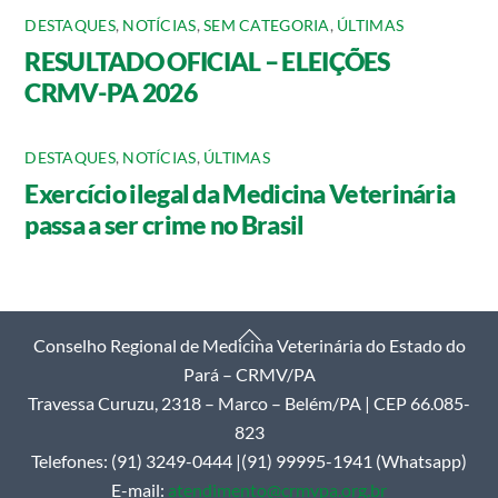
DESTAQUES
,
NOTÍCIAS
,
SEM CATEGORIA
,
ÚLTIMAS
RESULTADO OFICIAL – ELEIÇÕES
CRMV-PA 2026
DESTAQUES
,
NOTÍCIAS
,
ÚLTIMAS
Exercício ilegal da Medicina Veterinária
passa a ser crime no Brasil
Back
Conselho Regional de Medicina Veterinária do Estado do
To
Pará – CRMV/PA
Top
Travessa Curuzu, 2318 – Marco – Belém/PA | CEP 66.085-
823
Telefones: (91) 3249-0444 |(91) 99995-1941 (Whatsapp)
E-mail:
atendimento@crmvpa.org.br