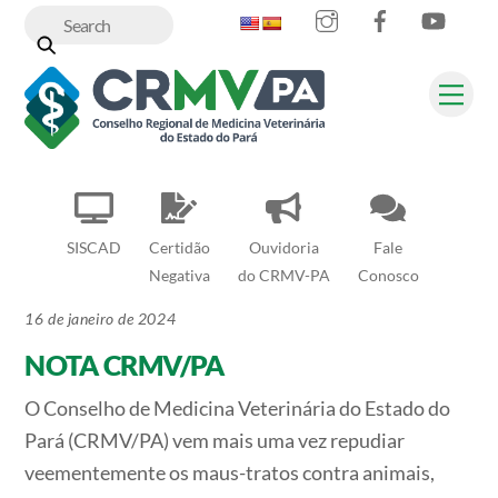
Instagram
Facebook
YouT
Skip
to
content
Me
SISCAD
Certidão
Ouvidoria
Fale
Negativa
do CRMV-PA
Conosco
16 de janeiro de 2024
NOTA CRMV/PA
O Conselho de Medicina Veterinária do Estado do
Pará (CRMV/PA) vem mais uma vez repudiar
veementemente os maus-tratos contra animais,