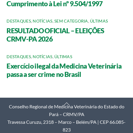
Cumprimento à Lei nº 9.504/1997
DESTAQUES
,
NOTÍCIAS
,
SEM CATEGORIA
,
ÚLTIMAS
RESULTADO OFICIAL – ELEIÇÕES
CRMV-PA 2026
DESTAQUES
,
NOTÍCIAS
,
ÚLTIMAS
Exercício ilegal da Medicina Veterinária
passa a ser crime no Brasil
Back
Conselho Regional de Medicina Veterinária do Estado do
To
Pará – CRMV/PA
Top
Travessa Curuzu, 2318 – Marco – Belém/PA | CEP 66.085-
823