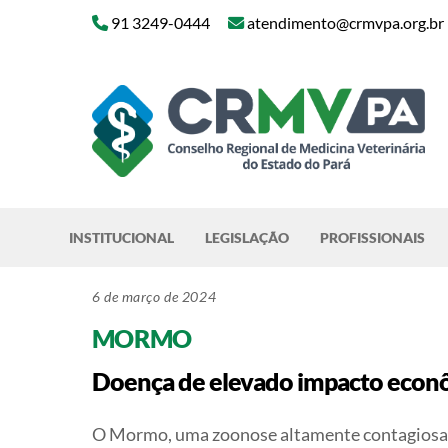
Skip
91 3249-0444
atendimento@crmvpa.org.br
to
content
INSTITUCIONAL
LEGISLAÇÃO
PROFISSIONAIS
6 de março de 2024
MORMO
Doença de elevado impacto econôm
O Mormo, uma zoonose altamente contagiosa e 