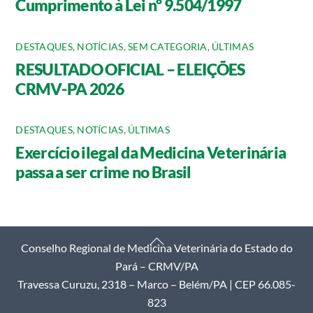
Cumprimento à Lei nº 9.504/1997
DESTAQUES
,
NOTÍCIAS
,
SEM CATEGORIA
,
ÚLTIMAS
RESULTADO OFICIAL – ELEIÇÕES
CRMV-PA 2026
DESTAQUES
,
NOTÍCIAS
,
ÚLTIMAS
Exercício ilegal da Medicina Veterinária
passa a ser crime no Brasil
Back
Conselho Regional de Medicina Veterinária do Estado do
To
Pará – CRMV/PA
Top
Travessa Curuzu, 2318 – Marco – Belém/PA | CEP 66.085-
823