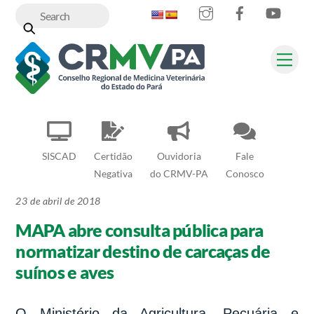
Instagram
Facebook
YouT
Skip
to
content
Me
SISCAD
Certidão
Ouvidoria
Fale
Negativa
do CRMV-PA
Conosco
23 de abril de 2018
MAPA abre consulta pública para
normatizar destino de carcaças de
suínos e aves
O Ministério da Agricultura, Pecuária e