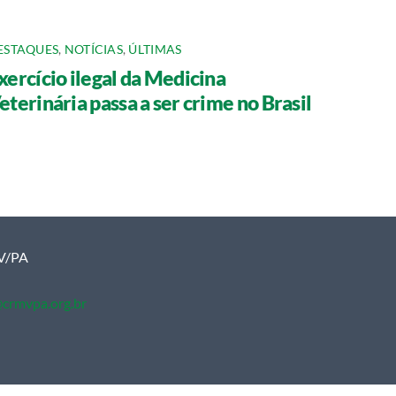
ESTAQUES
,
NOTÍCIAS
,
ÚLTIMAS
xercício ilegal da Medicina
eterinária passa a ser crime no Brasil
MV/PA
crmvpa.org.br