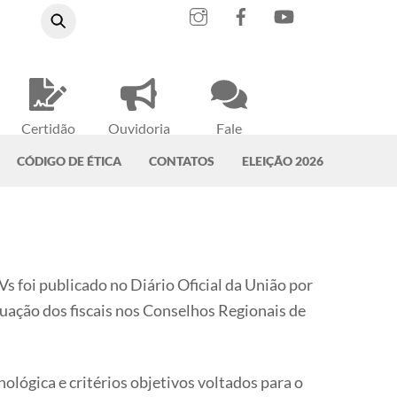
Instagram
Facebook
YouTube
Certidão
Ouvidoria
Fale
Negativa
do CRMV-PA
Conosco
CÓDIGO DE ÉTICA
CONTATOS
ELEIÇÃO 2026
Vs foi
publicado no Diário Oficial da União por
uação dos fiscais nos Conselhos Regionais de
ológica e critérios objetivos voltados para o