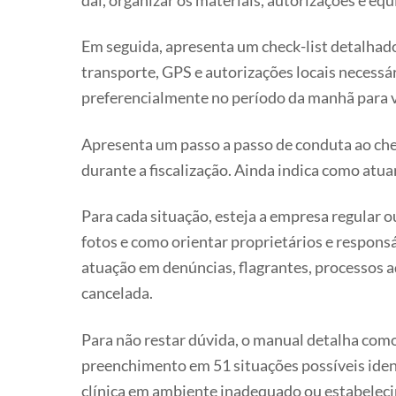
daí, organizar os materiais, autorizações e eq
Em seguida, apresenta um check-list detalhado d
transporte, GPS e autorizações locais necessá
preferencialmente no período da manhã para ver
Apresenta um passo a passo de conduta ao che
durante a fiscalização. Ainda indica como atuar
Para cada situação, esteja a empresa regular 
fotos e como orientar proprietários e respon
atuação em denúncias, flagrantes, processos a
cancelada.
Para não restar dúvida, o manual detalha como
preenchimento em 51 situações possíveis identif
clínica em ambiente inadequado ou estabele