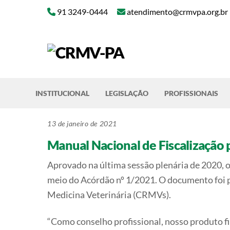
Skip
91 3249-0444
atendimento@crmvpa.org.br
to
content
INSTITUCIONAL
LEGISLAÇÃO
PROFISSIONAIS
13 de janeiro de 2021
Manual Nacional de Fiscalização 
Aprovado na última sessão plenária de 2020,
meio do Acórdão nº 1/2021. O documento foi p
Medicina Veterinária (CRMVs).
“Como conselho profissional, nosso produto fin