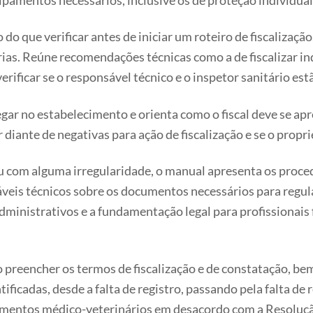
uipamentos necessários, inclusive os de proteção individual 
o que verificar antes de iniciar um roteiro de fiscalização,
rias. Reúne recomendações técnicas como a de fiscalizar i
ificar se o responsável técnico e o inspetor sanitário estã
gar no estabelecimento e orienta como o fiscal deve se ap
 diante de negativas para ação de fiscalização e se o propri
ou com alguma irregularidade, o manual apresenta os proced
sáveis técnicos sobre os documentos necessários para regu
dministrativos e a fundamentação legal para profissionais
 preencher os termos de fiscalização e de constatação, bem
icadas, desde a falta de registro, passando pela falta de r
cimentos médico-veterinários em desacordo com a Resolu