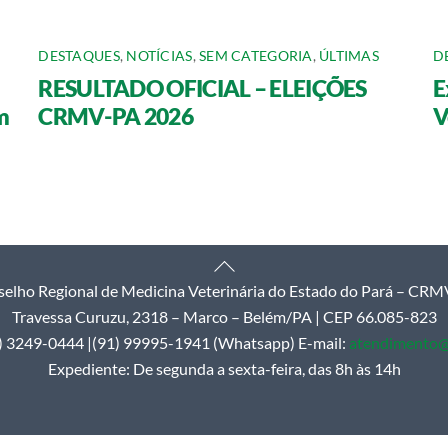
DESTAQUES
,
NOTÍCIAS
,
SEM CATEGORIA
,
ÚLTIMAS
D
RESULTADO OFICIAL – ELEIÇÕES
E
m
CRMV-PA 2026
V
Back
elho Regional de Medicina Veterinária do Estado do Pará – CR
To
Travessa Curuzu, 2318 – Marco – Belém/PA | CEP 66.085-823
Top
1) 3249-0444 |(91) 99995-1941 (Whatsapp) E-mail:
atendimento@
Expediente: De segunda a sexta-feira, das 8h às 14h