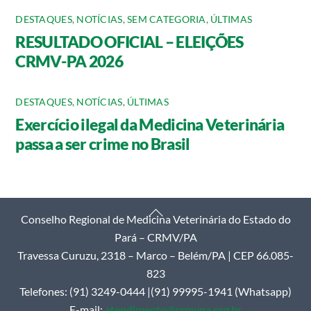
DESTAQUES
,
NOTÍCIAS
,
SEM CATEGORIA
,
ÚLTIMAS
RESULTADO OFICIAL – ELEIÇÕES
CRMV-PA 2026
DESTAQUES
,
NOTÍCIAS
,
ÚLTIMAS
Exercício ilegal da Medicina Veterinária
passa a ser crime no Brasil
Back
Conselho Regional de Medicina Veterinária do Estado do
To
Pará – CRMV/PA
Top
Travessa Curuzu, 2318 – Marco – Belém/PA | CEP 66.085-
823
Telefones: (91) 3249-0444 |(91) 99995-1941 (Whatsapp)
E-mail:
atendimento@crmvpa.org.br