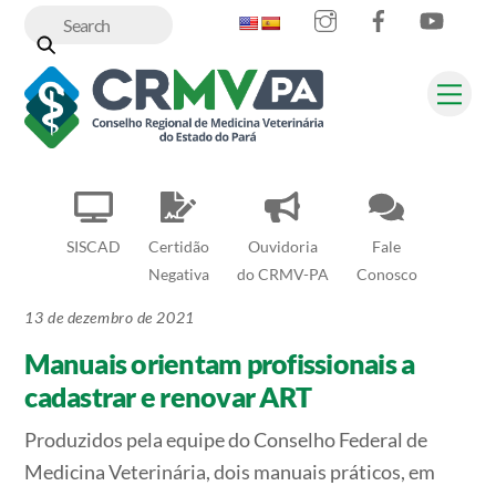
Instagram
Facebook
YouT
Skip
to
content
Me
SISCAD
Certidão
Ouvidoria
Fale
Negativa
do CRMV-PA
Conosco
13 de dezembro de 2021
Manuais orientam profissionais a
cadastrar e renovar ART
Produzidos pela equipe do Conselho Federal de
Medicina Veterinária, dois manuais práticos, em