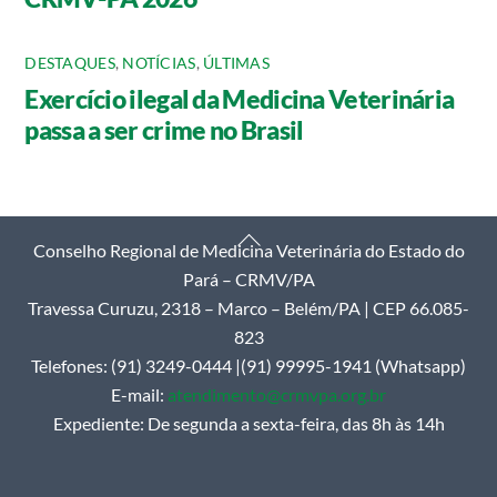
DESTAQUES
,
NOTÍCIAS
,
ÚLTIMAS
Exercício ilegal da Medicina Veterinária
passa a ser crime no Brasil
Back
Conselho Regional de Medicina Veterinária do Estado do
To
Pará – CRMV/PA
Top
Travessa Curuzu, 2318 – Marco – Belém/PA | CEP 66.085-
823
Telefones: (91) 3249-0444 |(91) 99995-1941 (Whatsapp)
E-mail:
atendimento@crmvpa.org.br
Expediente: De segunda a sexta-feira, das 8h às 14h