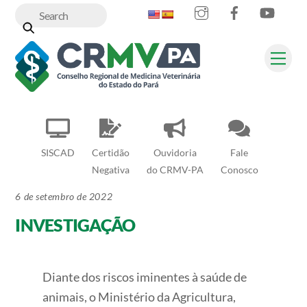
Instagram
Facebook
YouT
Skip
to
content
Me
SISCAD
Certidão
Ouvidoria
Fale
Negativa
do CRMV-PA
Conosco
6 de setembro de 2022
INVESTIGAÇÃO
Diante dos riscos iminentes à saúde de
animais, o Ministério da Agricultura,