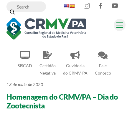
Instagram
Facebook
YouT
Skip
to
content
Me
SISCAD
Certidão
Ouvidoria
Fale
Negativa
do CRMV-PA
Conosco
13 de maio de 2020
Homenagem do CRMV/PA – Dia do
Zootecnista