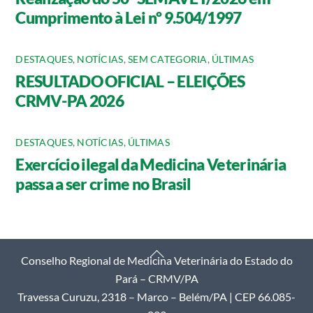
Cumprimento à Lei nº 9.504/1997
DESTAQUES
,
NOTÍCIAS
,
SEM CATEGORIA
,
ÚLTIMAS
RESULTADO OFICIAL – ELEIÇÕES
CRMV-PA 2026
DESTAQUES
,
NOTÍCIAS
,
ÚLTIMAS
Exercício ilegal da Medicina Veterinária
passa a ser crime no Brasil
Back
Conselho Regional de Medicina Veterinária do Estado do
To
Pará – CRMV/PA
Top
Travessa Curuzu, 2318 – Marco – Belém/PA | CEP 66.085-