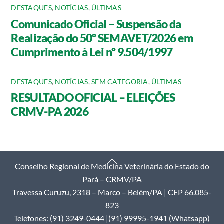
DESTAQUES
,
NOTÍCIAS
,
ÚLTIMAS
Comunicado Oficial – Suspensão da
Realização do 50º SEMAVET/2026 em
Cumprimento à Lei nº 9.504/1997
DESTAQUES
,
NOTÍCIAS
,
SEM CATEGORIA
,
ÚLTIMAS
RESULTADO OFICIAL – ELEIÇÕES
CRMV-PA 2026
Back
Conselho Regional de Medicina Veterinária do Estado do
To
Pará – CRMV/PA
Top
Travessa Curuzu, 2318 – Marco – Belém/PA | CEP 66.085-
823
Telefones: (91) 3249-0444 |(91) 99995-1941 (Whatsapp)