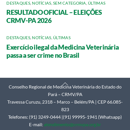
DESTAQUES
,
NOTÍCIAS
,
SEM CATEGORIA
,
ÚLTIMAS
RESULTADO OFICIAL – ELEIÇÕES
CRMV-PA 2026
DESTAQUES
,
NOTÍCIAS
,
ÚLTIMAS
Exercício ilegal da Medicina Veterinária
passa a ser crime no Brasil
Back
Conselho Regional de Medicina Veterinária do Estado do
To
Pará – CRMV/PA
Top
Travessa Curuzu, 2318 – Marco – Belém/PA | CEP 66.085-
823
Telefones: (91) 3249-0444 |(91) 99995-1941 (Whatsapp)
E-mail:
atendimento@crmvpa.org.br