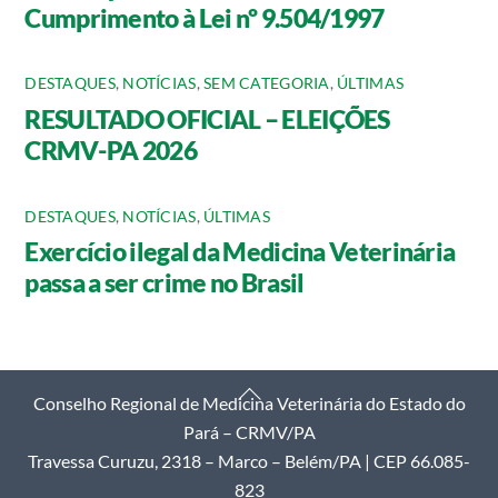
Cumprimento à Lei nº 9.504/1997
DESTAQUES
,
NOTÍCIAS
,
SEM CATEGORIA
,
ÚLTIMAS
RESULTADO OFICIAL – ELEIÇÕES
CRMV-PA 2026
DESTAQUES
,
NOTÍCIAS
,
ÚLTIMAS
Exercício ilegal da Medicina Veterinária
passa a ser crime no Brasil
Back
Conselho Regional de Medicina Veterinária do Estado do
To
Pará – CRMV/PA
Top
Travessa Curuzu, 2318 – Marco – Belém/PA | CEP 66.085-
823