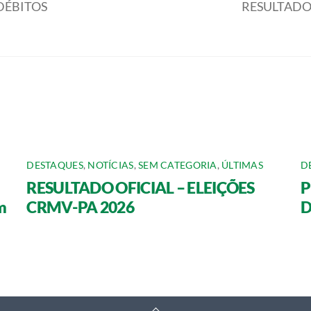
DÉBITOS
RESULTADO 
DESTAQUES
,
NOTÍCIAS
,
SEM CATEGORIA
,
ÚLTIMAS
D
RESULTADO OFICIAL – ELEIÇÕES
P
m
CRMV-PA 2026
D
Back