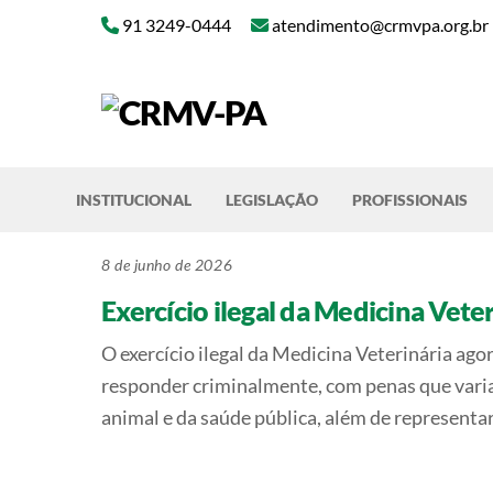
Skip
91 3249-0444
atendimento@crmvpa.org.br
to
content
INSTITUCIONAL
LEGISLAÇÃO
PROFISSIONAIS
8 de junho de 2026
Exercício ilegal da Medicina Veter
O exercício ilegal da Medicina Veterinária ago
responder criminalmente, com penas que varia
animal e da saúde pública, além de representa