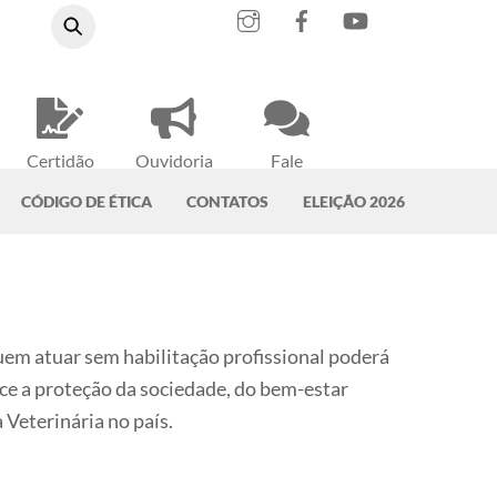
Instagram
Facebook
YouTube
Certidão
Ouvidoria
Fale
Negativa
do CRMV-PA
Conosco
CÓDIGO DE ÉTICA
CONTATOS
ELEIÇÃO 2026
quem atuar sem habilitação profissional poderá
ce a proteção da sociedade, do bem-estar
Veterinária no país.