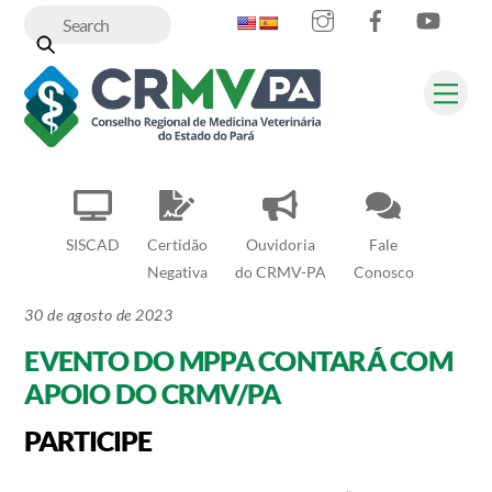
Instagram
Facebook
YouT
Skip
to
content
Me
SISCAD
Certidão
Ouvidoria
Fale
Negativa
do CRMV-PA
Conosco
30 de agosto de 2023
EVENTO DO MPPA CONTARÁ COM
APOIO DO CRMV/PA
PARTICIPE