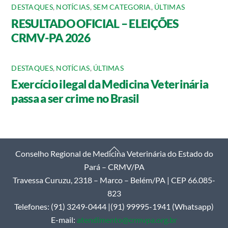
DESTAQUES
,
NOTÍCIAS
,
SEM CATEGORIA
,
ÚLTIMAS
RESULTADO OFICIAL – ELEIÇÕES
CRMV-PA 2026
DESTAQUES
,
NOTÍCIAS
,
ÚLTIMAS
Exercício ilegal da Medicina Veterinária
passa a ser crime no Brasil
Back
Conselho Regional de Medicina Veterinária do Estado do
To
Pará – CRMV/PA
Top
Travessa Curuzu, 2318 – Marco – Belém/PA | CEP 66.085-
823
Telefones: (91) 3249-0444 |(91) 99995-1941 (Whatsapp)
E-mail:
atendimento@crmvpa.org.br