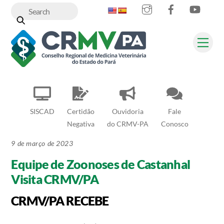
Instagram
Facebook
YouT
Skip
to
content
Me
SISCAD
Certidão
Ouvidoria
Fale
Negativa
do CRMV-PA
Conosco
9 de março de 2023
Equipe de Zoonoses de Castanhal
Visita CRMV/PA
CRMV/PA RECEBE