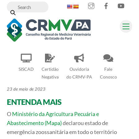
Instagram
Facebook
YouT
Skip
to
content
Me
SISCAD
Certidão
Ouvidoria
Fale
Negativa
do CRMV-PA
Conosco
23 de maio de 2023
ENTENDA MAIS
O
Ministério da Agricultura Pecuária e
Abastecimento (Mapa)
declarou estado de
emergência zoossanitária em todo o território