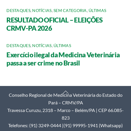
DESTAQUES
,
NOTÍCIAS
,
SEM CATEGORIA
,
ÚLTIMAS
RESULTADO OFICIAL – ELEIÇÕES
CRMV-PA 2026
DESTAQUES
,
NOTÍCIAS
,
ÚLTIMAS
Exercício ilegal da Medicina Veterinária
passa a ser crime no Brasil
Back
Conselho Regional de Medicina Veterinária do Estado do
To
Pará – CRMV/PA
Top
Travessa Curuzu, 2318 – Marco – Belém/PA | CEP 66.085-
823
Telefones: (91) 3249-0444 |(91) 99995-1941 (Whatsapp)