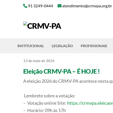
Skip
91 3249-0444
atendimento@crmvpa.org.br
to
content
INSTITUCIONAL
LEGISLAÇÃO
PROFISSIONAIS
13 de maio de 2026
Eleição CRMV-PA – É HOJE !
A eleição 2026 do CRMV-PA acontece nesta qua
Lembrete sobre a votação:
– Votação online Site:
https://crmvpa.eleicao
– Horário: 09h às 17h