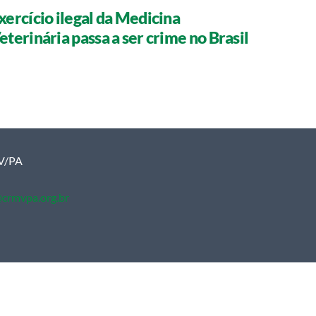
xercício ilegal da Medicina
eterinária passa a ser crime no Brasil
MV/PA
crmvpa.org.br