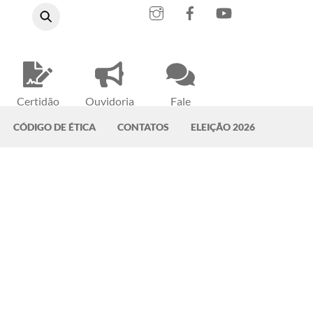
Instagram
Facebook
YouTube
Certidão
Ouvidoria
Fale
Negativa
do CRMV-PA
Conosco
CÓDIGO DE ÉTICA
CONTATOS
ELEIÇÃO 2026