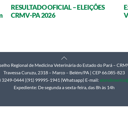
RESULTADO OFICIAL – ELEIÇÕES
E
m
CRMV-PA 2026
V
Back
elho Regional de Medicina Veterinária do Estado do Pará – CR
To
Travessa Curuzu, 2318 – Marco – Belém/PA | CEP 66.085-823
Top
1) 3249-0444 |(91) 99995-1941 (Whatsapp) E-mail:
atendimento@
Expediente: De segunda a sexta-feira, das 8h às 14h