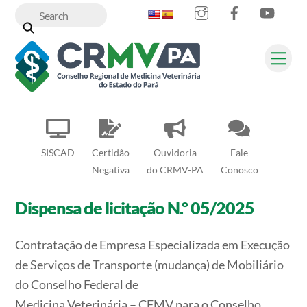
Instagram
Facebook
YouT
Skip
to
content
Me
SISCAD
Certidão
Ouvidoria
Fale
Negativa
do CRMV-PA
Conosco
Dispensa de licitação N.º 05/2025
Contratação de Empresa Especializada em Execução
de Serviços de Transporte (mudança) de Mobiliário
do Conselho Federal de
Medicina Veterinária – CFMV para o Conselho