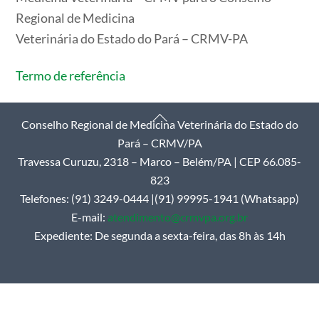
Regional de Medicina
Veterinária do Estado do Pará – CRMV-PA
Termo de referência
Back
Conselho Regional de Medicina Veterinária do Estado do
To
Pará – CRMV/PA
Top
Travessa Curuzu, 2318 – Marco – Belém/PA | CEP 66.085-
823
Telefones: (91) 3249-0444 |(91) 99995-1941 (Whatsapp)
E-mail:
atendimento@crmvpa.org.br
Expediente: De segunda a sexta-feira, das 8h às 14h