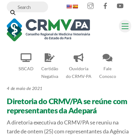
Instagram
Facebook
YouT
Skip
to
content
Me
SISCAD
Certidão
Ouvidoria
Fale
Negativa
do CRMV-PA
Conosco
4 de maio de 2021
Diretoria do CRMV/PA se reúne com
representantes da Adepará
A diretoria executiva do CRMV/PA se reuniu na
tarde de ontem (25) com representantes da Agência