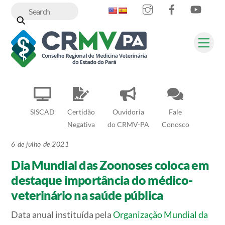
Instagram
Facebook
YouT
Skip
to
content
Me
SISCAD
Certidão
Ouvidoria
Fale
Negativa
do CRMV-PA
Conosco
6 de julho de 2021
Dia Mundial das Zoonoses coloca em
destaque importância do médico-
veterinário na saúde pública
Data anual instituída pela
Organização Mundial da